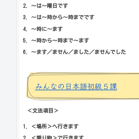
～は～曜日です
～は～時から～時までです
～時に～ます
～時から～時まで～ます
～ます／ません／ました／ませんでした
みんなの日本語初級５課
＜文法項目＞
＜場所＞へ行きます
＜乗り物＞で行きます