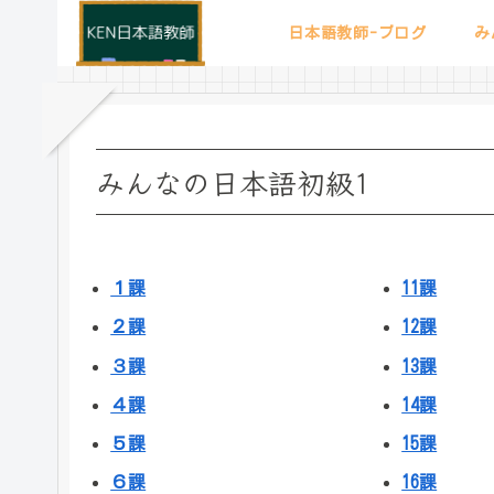
日本語教師-ブログ
み
みんなの日本語初級1
１課
11課
２課
12課
３課
13課
４課
14課
５課
15課
６課
16課