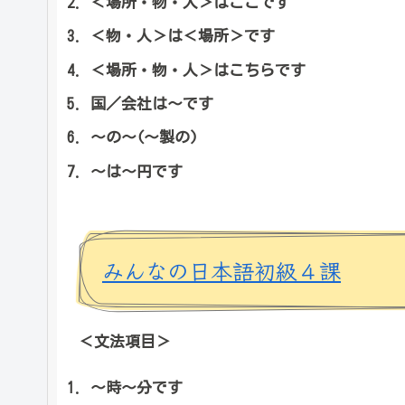
＜場所・物・人＞はここです
＜物・人＞は＜場所＞です
＜場所・物・人＞はこちらです
国／会社は～です
～の～(～製の)
～は～円です
みんなの日本語初級４課
＜文法項目＞
～時～分です