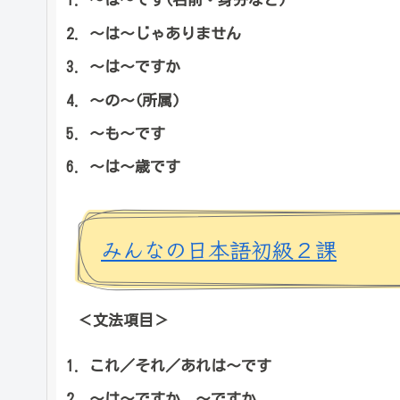
～は～じゃありません
～は～ですか
～の～(所属)
～も～です
～は～歳です
みんなの日本語初級２課
＜文法項目＞
これ／それ／あれは～です
～は～ですか、～ですか