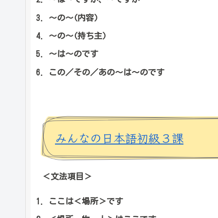
～の～(内容)
～の～(持ち主)
～は～のです
この／その／あの～は～のです
みんなの日本語初級３課
＜文法項目＞
ここは＜場所＞です