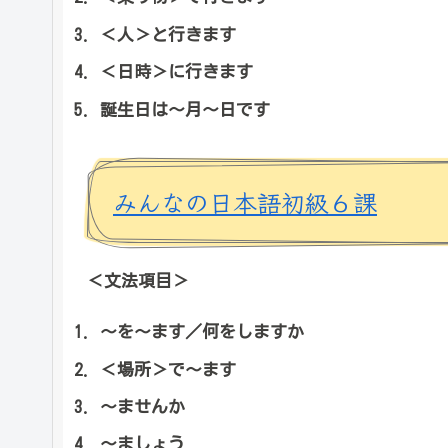
＜人＞と行きます
＜日時＞に行きます
誕生日は～月～日です
みんなの日本語初級６課
＜文法項目＞
～を～ます／何をしますか
＜場所＞で～ます
～ませんか
～ましょう