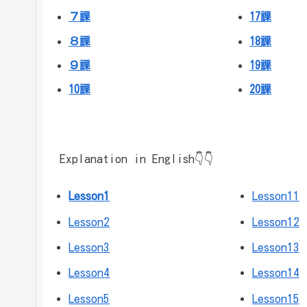
７課
17課
８課
18課
９課
19課
10課
20課
Explanation in English👇👇
Lesson1
Lesson11
Lesson2
Lesson12
Lesson3
Lesson13
Lesson4
Lesson14
Lesson5
Lesson15