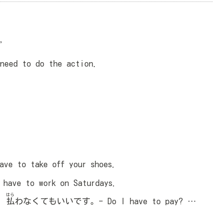
.”
 need to do the action.
to take off your shoes.
 to work on Saturdays.
はら
、
払
わなくてもいいです。- Do I have to pay? …