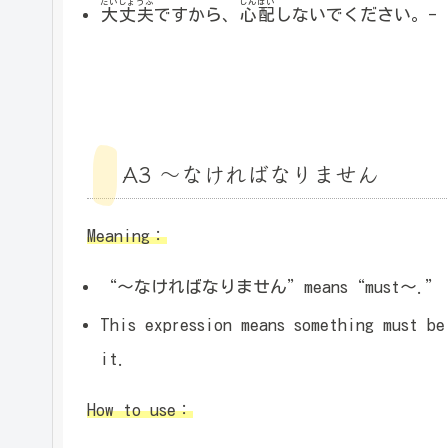
だいじょうぶ
しんぱい
大丈夫
ですから、
心配
しないでください。- I’m 
A3 ～なければなりません
Meaning：
“～なければなりません”means“must～.”
This expression means something must be
it.
How to use：