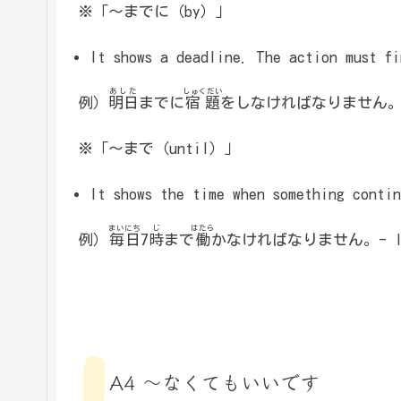
※「～までに（by）」
It shows a deadline. The action must fi
あした
しゅくだい
例）
明日
までに
宿題
をしなければなりません。- I ha
※「～まで（until）」
It shows the time when something contin
まいにち
じ
はたら
例）
毎日
7
時
まで
働
かなければなりません。- I have
A4 ～なくてもいいです