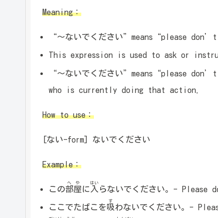
Meaning：
“～ないでください”means“please don’t do
This expression is used to ask or instr
“～ないでください”means“please don’t do (
who is currently doing that action.
How to use：
[ない-form] ないでください
Example：
へや
はい
この
部屋
に
入
らないでください。- Please do no
す
ここでたばこを
吸
わないでください。- Please d