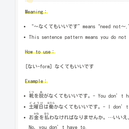
Meaning：
“～なくてもいいです”means“need not～
This sentence pattern means you do not
How to use：
[ない-form] なくてもいいです
Example：
くつ
ぬ
靴
を
脱
がなくてもいいです。- You don’t have 
どようび
はたら
土曜日
は
働
かなくてもいいです。- I don’t have
かね はら
お
金を払
わなければなりませんか。…いいえ
No, you don’t have to.