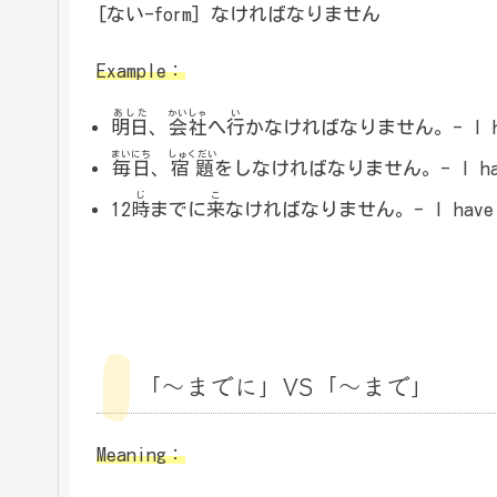
[ない-form] なければなりません
Example：
あした
かいしゃ
い
明日
、
会社
へ
行
かなければなりません。- I have t
まいにち
しゅくだい
毎日
、
宿題
をしなければなりません。- I have to
じ
こ
12
時
までに
来
なければなりません。- I have to 
「～までに」VS「～まで」
Meaning：