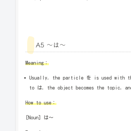
A5 ～は～
Meaning：
Usually, the particle を is used with t
to は, the object becomes the topic, an
How to use：
[Noun] は～