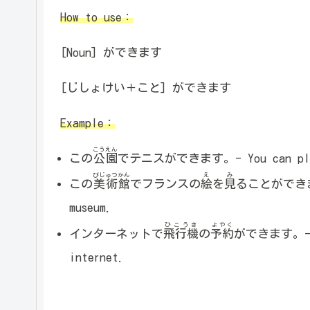
How to use：
[Noun] ができます
[じしょけい＋こと] ができます
Example：
こうえん
この
公園
でテニスができます。- You can play t
びじゅつかん
え
み
この
美術館
でフランスの
絵
を
見
ることができます。-
museum.
ひこうき
よやく
インターネットで
飛行機
の
予約
ができます。- You
internet.