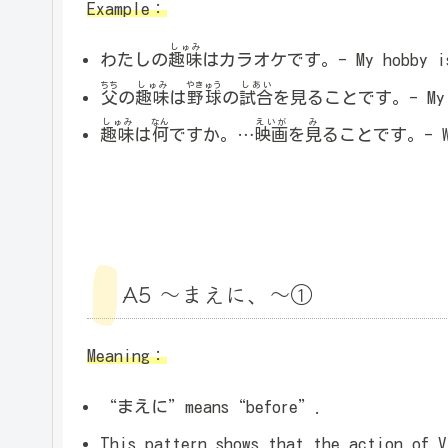
Example：
しゅみ
わたしの
趣味
はカラオケです。- My hobby is 
ちち
しゅみ
やきゅう
しあい
父
の
趣味
は
野球
の
試合
を見ることです。- My fath
しゅみ
なん
えいが
み
趣味
は
何
ですか。…
映画
を
見
ることです。- What
A5 ～まえに、～①
Meaning：
“まえに”means“before”.
This pattern shows that the action of V