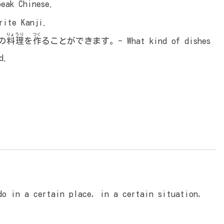
ak Chinese.
te Kanji.
りょうり
つく
の
料理
を
作
ることができます。- What kind of dishes
d.
in a certain place, in a certain situation,