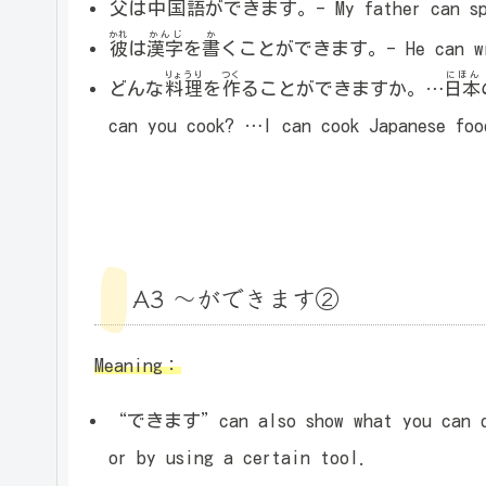
父
は
中国語
ができます。- My father can spe
かれ
かんじ
か
彼
は
漢字
を
書
くことができます。- He can wri
りょうり
つく
にほん
どんな
料理
を
作
ることができますか。…
日本
can you cook? …I can cook Japanese foo
A3 ～ができます②
Meaning：
“できます”can also show what you can do 
or by using a certain tool.