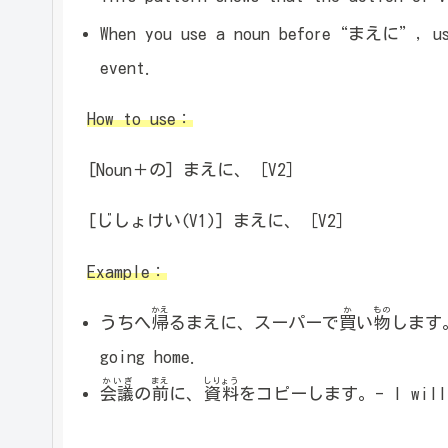
When you use a noun before“まえに”, use 
event.
How to use：
[Noun＋の] まえに、［V2］
[じしょけい(V1)] まえに、［V2］
Example：
かえ
か
もの
うちへ
帰
るまえに、スーパーで
買
い
物
します。-
going home.
かいぎ
まえ
しりょう
会議
の
前
に、
資料
をコピーします。- I will cop