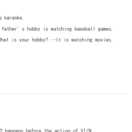
karaoke.
er’s hobby is watching baseball games.
 is your hobby? …It is watching movies.
2 happens before the action of V1/N.