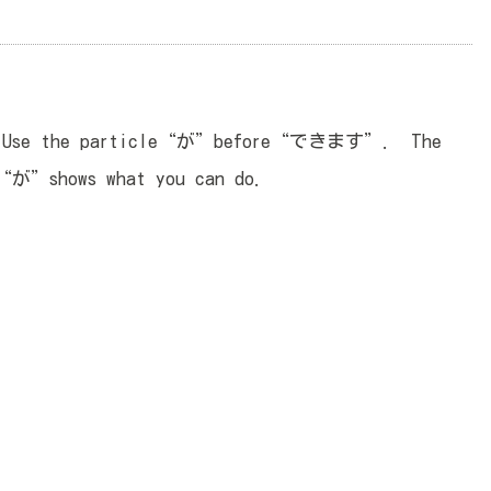
y. Use the particle“が”before“できます”. The
“が”shows what you can do.