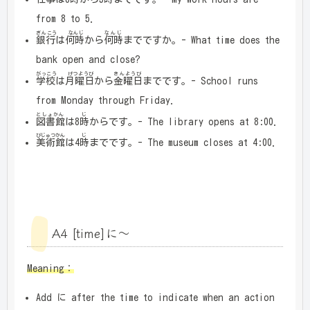
from 8 to 5.
ぎんこう なんじ
なんじ
銀行は何時
から
何時
までですか。- What time does the
bank open and close?
がっこう げつようび
きんようび
学校は月曜日
から
金曜日
までです。- School runs
from Monday through Friday.
としょかん
じ
図書館
は8
時
からです。- The library opens at 8:00.
びじゅつかん
じ
美術館
は4
時
までです。- The museum closes at 4:00.
A4 [time]に～
Meaning：
Add に after the time to indicate when an action