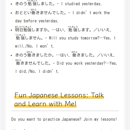
べんきょう
きのう
勉強
しました。- I studied yesterday.
はたら
おととい
働
きませんでした。- I didn’t work the
day before yesterday.
あしたべんきょう
べんきょう
明日勉強
しますか。…はい、
勉強
します。／いいえ、
べんきょう
勉強
しません。- Will you study tomorrow?…Yes, I
will./No, I won’t.
はたら
はたら
きのう
働
きましたか。…はい、
働
きました。／いいえ、
はたら
働
きませんでした。- Did you work yesterday?…Yes,
I did./No, I didn’t.
Fun Japanese Lessons: Talk
and Learn with Me!
Do you want to practice Japanese? Join my lessons!