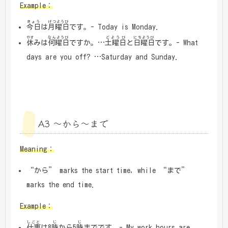
Example：
きょう
げつようび
今日
は
月曜日
です。- Today is Monday.
やす
なんようび
どようび
にちようび
休
みは
何曜日
ですか。…
土曜日
と
日曜日
です。- What
days are you off? …Saturday and Sunday.
A3 ～から～まで
Meaning：
“から” marks the start time, while “まで”
marks the end time.
Example：
しごと
じ
じ
仕事
は8
時
から5
時
までです。- My work hours are