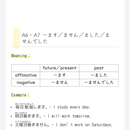
A6・A7 ～ます／ません／ました／ま
せんでした
Meaning：
Example：
まいにちべんきょう
毎日勉強
します。- I study every day.
あしたはたら
明日働
きます。- I will work tomorrow.
どようびはたら
土曜日働
きません。- I don’t work on Saturdays.