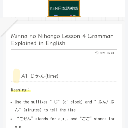
Minna no Nihongo Lesson 4 Grammar
Explained in English
2026.05.23
A1 じかん(time)
Meaning：
Use the suffixes“-じ”(o’clock) and“-ふん/-ぷ
ん”(minutes) to tell the time.
“ごぜん”stands for a.m., and“ごご”stands for
p.m.