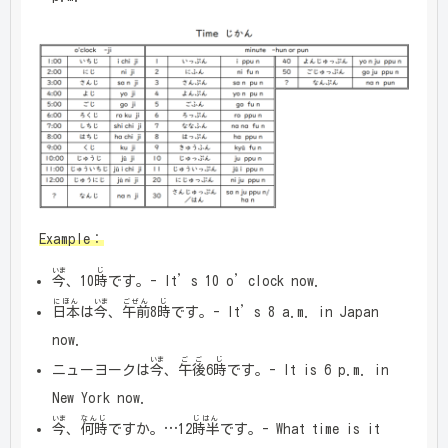
Example：
いま
じ
今
、10
時
です。- It’s 10 o’clock now.
にほん
いま
ごぜん
じ
日本
は
今
、
午前
8
時
です。- It’s 8 a.m. in Japan
now.
いま
ごご
じ
ニューヨークは
今
、
午後
6
時
です。- It is 6 p.m. in
New York now.
いま
なんじ
じはん
今
、
何時
ですか。…12
時半
です。- What time is it