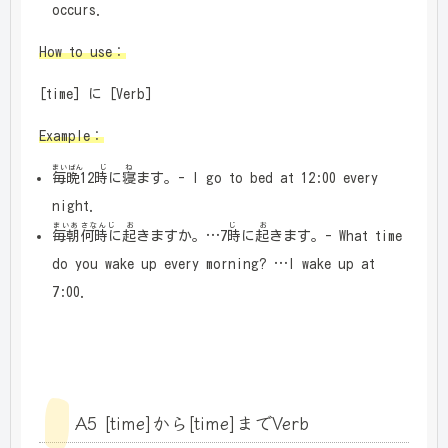
occurs.
How to use：
[time] に [Verb]
Example：
まいばん じ
ね
毎晩12時
に
寝
ます。- I go to bed at 12:00 every
night.
まいあさなんじ お
じ お
毎朝何時に起
きますか。…7
時に起
きます。- What time
do you wake up every morning? …I wake up at
7:00.
A5 [time]から[time]までVerb