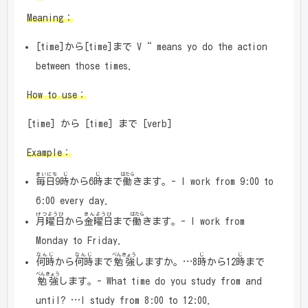
Meaning：
[time]から[time]まで V“ means yo do the action
between those times.
How to use：
[time] から [time] まで [verb]
Example：
まいにち じ
じ
はたら
毎日9時
から6
時
まで
働
きます。- I work from 9:00 to
6:00 every day.
げつようび
きんようび
はたら
月曜日
から
金曜日
まで
働
きます。- I work from
Monday to Friday.
なんじ
なんじ
べんきょう
じ
じ
何時
から
何時
まで
勉強
しますか。…8
時
から12
時
まで
べんきょう
勉強
します。- What time do you study from and
until? …I study from 8:00 to 12:00.