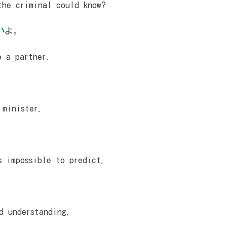
he criminal could know?
い
よ。
 a partner.
minister.
 impossible to predict.
d understanding.