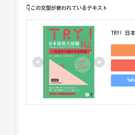
👇
この文型が使われているテキスト
TRY! 
Ya