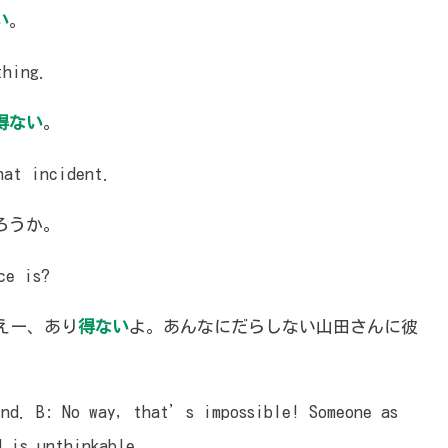
い
。
hing.
得ない
。
at incident.
ろうか。
ce is?
えー、あり
得ない
よ。あんなにだらしない山田さんに彼
nd. B: No way, that’s impossible! Someone as
d is unthinkable.