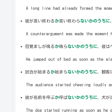
A long line had already formed the mome
彼が言い終わる
か
言い終わら
ないかのうちに
A counterargument was made the moment h
目覚ましが鳴る
か
鳴ら
ないかのうちに
、彼は
He jumped out of bed as soon as the ala
試合が始まる
か
始まら
ないかのうちに
、観客
The audience started cheering loudly as
彼が名前を呼ぶ
か
呼ば
ないかのうちに
、犬が
The dog started running as soon as he c