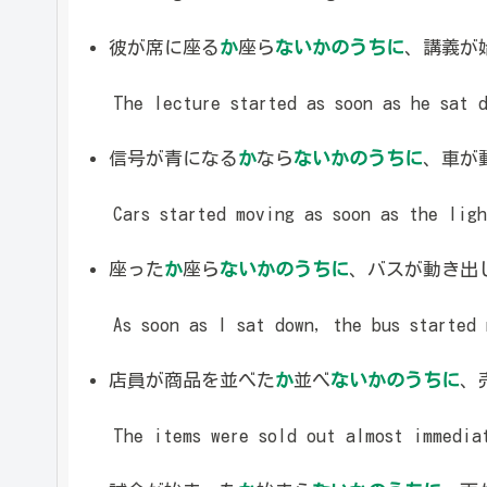
彼が席に座る
か
座ら
ないかのうちに
、講義が
The lecture started as soon as he sat d
信号が青になる
か
なら
ないかのうちに
、車が
Cars started moving as soon as the ligh
座った
か
座ら
ないかのうちに
、バスが動き出
As soon as I sat down, the bus started 
店員が商品を並べた
か
並べ
ないかのうちに
、
The items were sold out almost immediat