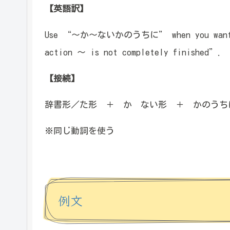
【英語訳】
Use “～か～ないかのうちに” when you want to 
action ～ is not completely finished”.
【接続】
辞書形／た形 ＋ か ない形 ＋ かのうち
※同じ動詞を使う
例文