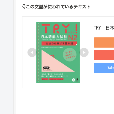
👇
この文型が使われているテキスト
TRY! 
Ya