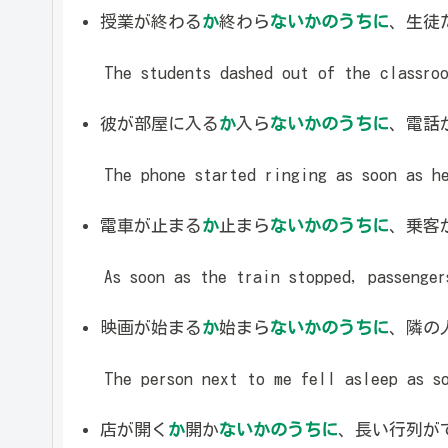
授業が終わる
か
終わら
ないかのうちに
、生徒
The students dashed out of the classroo
彼が部屋に入る
か
入ら
ないかのうちに
、電話
The phone started ringing as soon as he
電車が止まる
か
止まら
ないかのうちに
、乗客
As soon as the train stopped, passenger
映画が始まる
か
始まら
ないかのうちに
、隣の
The person next to me fell asleep as so
店が開く
か
開か
ないかのうちに
、長い行列が