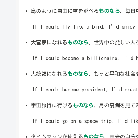
鳥のように自由に空を飛べる
ものなら
、毎日
If I could fly like a bird, I’d enjoy a
大富豪になれる
ものなら
、世界中の貧しい人
If I could become a billionaire, I’d h
大統領になれる
ものなら
、もっと平和な社会
If I could become president, I’d create
宇宙旅行に行ける
ものなら
、月の裏側を見て
If I could go on a space trip, I’d like
タイムマシンを使える
ものなら
、未来の自分