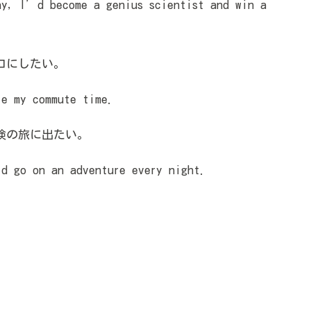
y, I’d become a genius scientist and win a
ロにしたい。
e my commute time.
険の旅に出たい。
 go on an adventure every night.