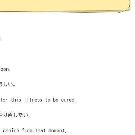
d.
oon.
ほしい。
or this illness to be cured.
やり直したい。
 choice from that moment.