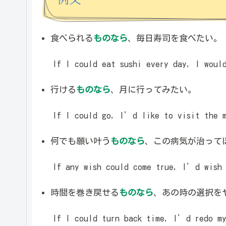
食べられる
ものなら
、毎日寿司を食べたい。
If I could eat sushi every day, I woul
行ける
ものなら
、月に行ってみたい。
If I could go, I’d like to visit the m
何でも願い叶う
ものなら
、この病気が治って
If any wish could come true, I’d wish f
時間を巻き戻せる
ものなら
、あの時の選択を
If I could turn back time, I’d redo my