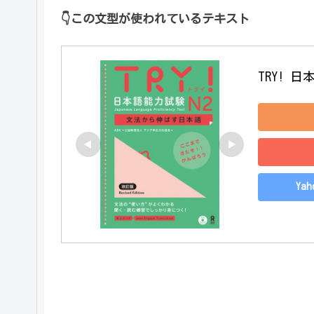
👇
この文型が使われているテキスト
TRY! 
Ya