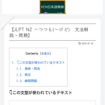
【JLPT N2 ～つつも(～けど) 文法解
説・問題】
2025.07.02
Contents
[
非表示
]
1.
👇この文型が使われているテキスト
1.1.
意味・用法
1.2.
例文
1.3.
練習問題
👇
この文型が使われているテキスト