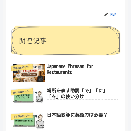
KEN
関連記事
Japanese Phrases for
日
本語教師-ブログ
Restaurants
場所を表す助詞「で」「に」
日
本語教師-ブログ
「を」の使い分け
日本語教師に英語力は必要？
日
本語教師-ブログ