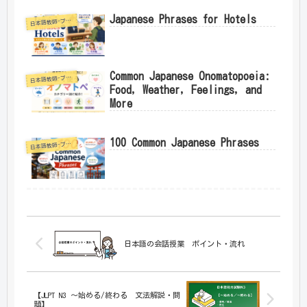
Japanese Phrases for Hotels
日
本語教師-ブログ
Common Japanese Onomatopoeia:
日
本語教師-ブログ
Food, Weather, Feelings, and
More
100 Common Japanese Phrases
日
本語教師-ブログ
日本語の会話授業 ポイント・流れ
【JLPT N3 ～始める/終わる 文法解説・問
題】