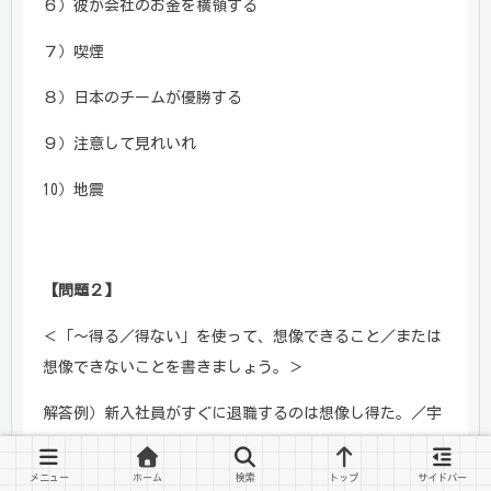
６）彼が会社のお金を横領する
７）喫煙
８）日本のチームが優勝する
９）注意して見れいれ
10）地震
【問題２】
＜「～得る／得ない」を使って、想像できること／または
想像できないことを書きましょう。＞
解答例）新入社員がすぐに退職するのは想像し得た。／宇
宙の広さは想像し得ない。
メニュー
ホーム
検索
トップ
サイドバー