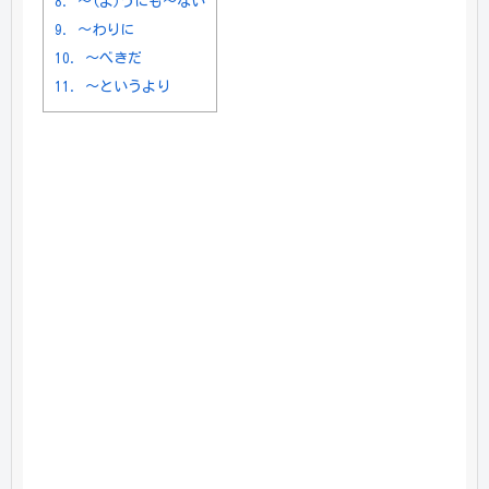
8.
～(よ)うにも～ない
9.
～わりに
10.
～べきだ
11.
～というより