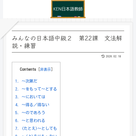
みんなの日本語中級２ 第22課 文法解
説・練習
2026.02.18
Contents
[
非表示
]
1.
～次第だ
2.
～をもって～とする
3.
～においては
4.
～得る／得ない
5.
～のであろう
6.
～と思われる
7.
(たとえ)～としても