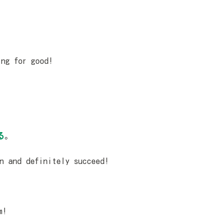
ng for good!
る
。
 and definitely succeed!
m!