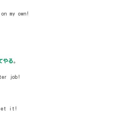
on my own!
てやる
。
er job!
et it!