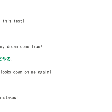
 this test!
。
my dream come true!
てやる
。
looks down on me again!
istakes!
。