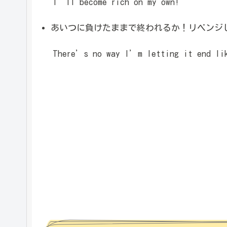
I’ll become rich on my own!
あいつに負けたままで終われるか！リベンジ
There’s no way I’m letting it end lik