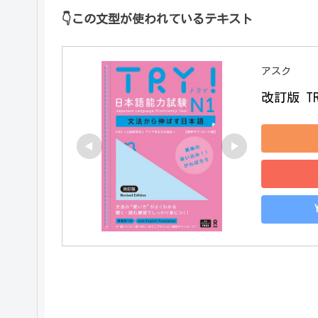
👇
この文型が使われているテキスト
アスク
改訂版 T