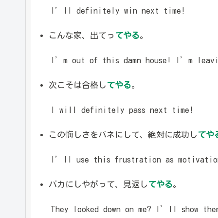
I’ll definitely win next time!
こんな家、出てっ
てやる
。
I’m out of this damn house! I’m leavi
次こそは合格し
てやる
。
I will definitely pass next time!
この悔しさをバネにして、絶対に成功し
てや
I’ll use this frustration as motivation
バカにしやがって、見返し
てやる
。
They looked down on me? I’ll show the