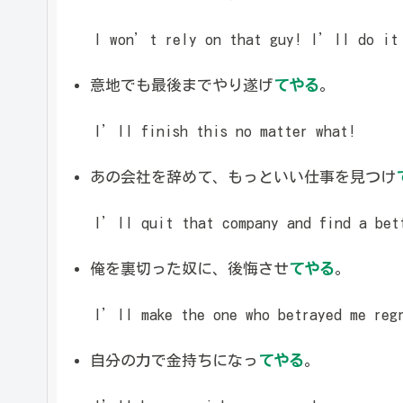
I won’t rely on that guy! I’ll do it 
意地でも最後までやり遂げ
てやる
。
I’ll finish this no matter what!
あの会社を辞めて、もっといい仕事を見つけ
I’ll quit that company and find a bett
俺を裏切った奴に、後悔させ
てやる
。
I’ll make the one who betrayed me regr
自分の力で金持ちになっ
てやる
。