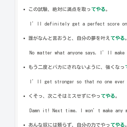
この試験、絶対に満点を取っ
てやる
。
I’ll definitely get a perfect score on
誰がなんと言おうと、自分の夢を叶え
てやる
No matter what anyone says, I’ll make 
もう二度とバカにされないように、強くなっ
I’ll get stronger so that no one ever 
くそっ、次こそはミスせずにやっ
てやる
。
Damn it! Next time, I won’t make any m
あんな奴には頼らず、自分の力でやっ
てやる