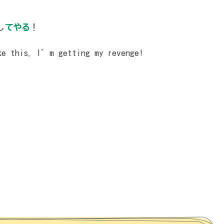
し
てやる
！
e this. I’m getting my revenge!