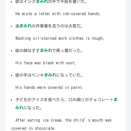
彼はインク
まみれ
の手で手紙を書いた。
He wrote a letter with ink-covered hands.
油
まみれ
の作業着を洗うのは大変だ。
Washing oil-stained work clothes is tough.
彼の顔はすす
まみれ
で真っ黒だった。
His face was black with soot.
彼の手はペンキ
まみれ
になっていた。
His hands were covered in paint.
子どもがアイスを食べたら、口の周りがチョコレート
ま
みれ
になった。
After eating ice cream, the child’s mouth was
covered in chocolate.