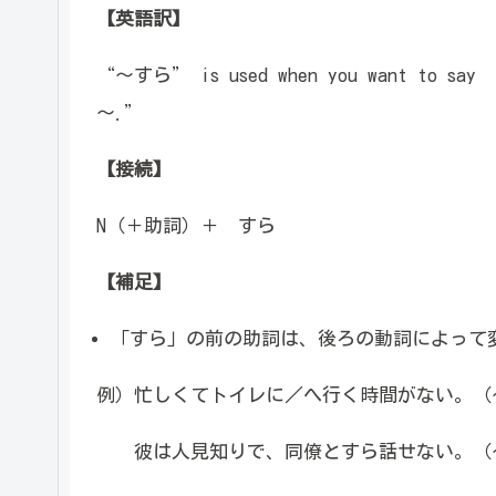
【英語訳】
“～すら” is used when you want to say “o
～.”
【接続】
N（＋助詞）＋ すら
【補足】
「すら」の前の助詞は、後ろの動詞によって
例）忙しくてトイレに／へ行く時間がない。（
彼は人見知りで、同僚とすら話せない。（