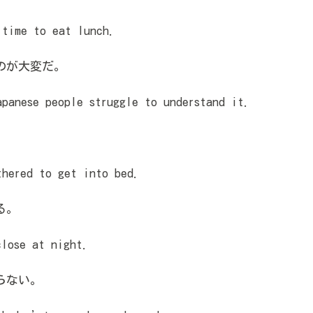
time to eat lunch.
のが大変だ。
panese people struggle to understand it.
ered to get into bed.
る。
lose at night.
らない。