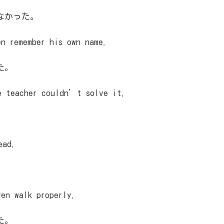
なかった。
n remember his own name.
た。
e teacher couldn’t solve it.
ead.
n walk properly.
た。