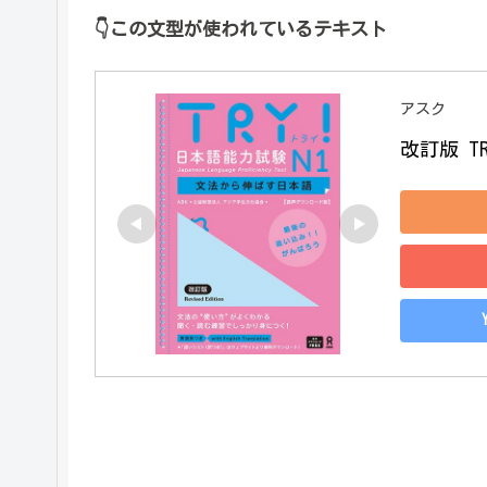
👇
この文型が使われているテキスト
アスク
改訂版 T