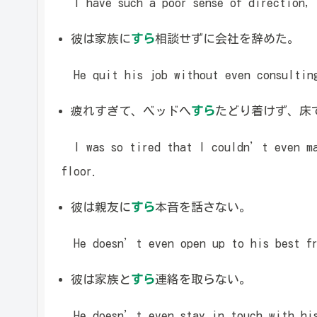
I have such a poor sense of direction, 
彼は家族に
すら
相談せずに会社を辞めた。
He quit his job without even consulting
疲れすぎて、ベッドへ
すら
たどり着けず、床
I was so tired that I couldn’t even mak
floor.
彼は親友に
すら
本音を話さない。
He doesn’t even open up to his best fr
彼は家族と
すら
連絡を取らない。
He doesn’t even stay in touch with his