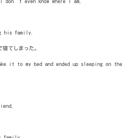
I don’t even know where I am.
 his family.
で寝てしまった。
e it to my bed and ended up sleeping on the
iend.
 family.