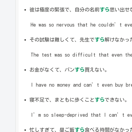
彼は極度の緊張で、自分の名前
すら
思い出せ
He was so nervous that he couldn’t eve
その試験は難しくて、先生で
すら
解けなかっ
The test was so difficult that even th
お金がなくて、パン
すら
買えない。
I have no money and can’t even buy br
寝不足で、まともに歩くこと
すら
できない。
I’m so sleep-deprived that I can’t eve
忙しすぎて、昼ご飯
すら
食べる時間がなかっ