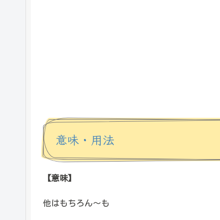
意味・用法
【意味】
他はもちろん～も