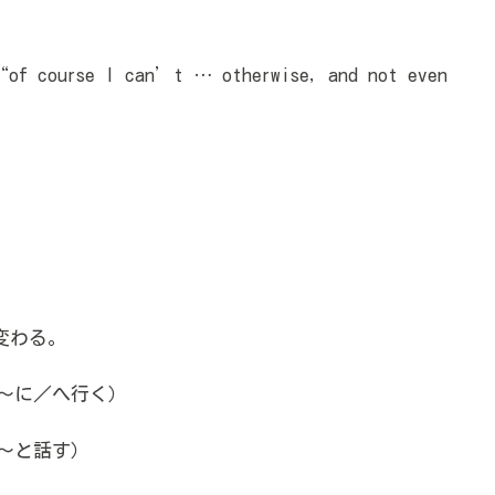
f course I can’t … otherwise, and not even
変わる。
～に／へ行く）
～と話す）