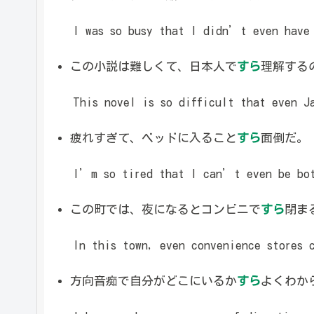
I was so busy that I didn’t even have 
この小説は難しくて、日本人で
すら
理解する
This novel is so difficult that even Ja
疲れすぎて、ベッドに入ること
すら
面倒だ。
I’m so tired that I can’t even be both
この町では、夜になるとコンビニで
すら
閉ま
In this town, even convenience stores c
方向音痴で自分がどこにいるか
すら
よくわか