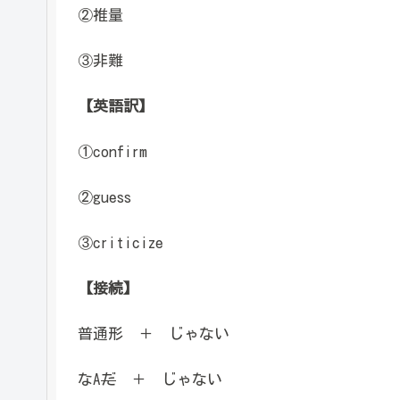
②推量
③非難
【英語訳】
①confirm
②guess
③criticize
【接続】
普通形 ＋ じゃない
なA
だ
＋ じゃない