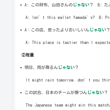
A: この財布、山田さんの
じゃない
？ B: 
A: Isn’t this wallet Yamada’s? B: Pro
A：この店、思ったよりおいしいん
じゃない
A: This place is tastier than I expect
②推量
明日、雨が降るん
じゃない
？
It might rain tomorrow, don’t you thin
この試合、日本のチームが勝つん
じゃない
？
The Japanese team might win this match