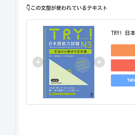
👇
この文型が使われているテキスト
TRY! 
Ya