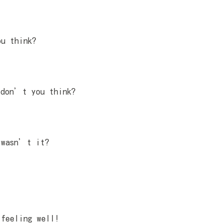
u think?
 don’t you think?
 wasn’t it?
feeling well!