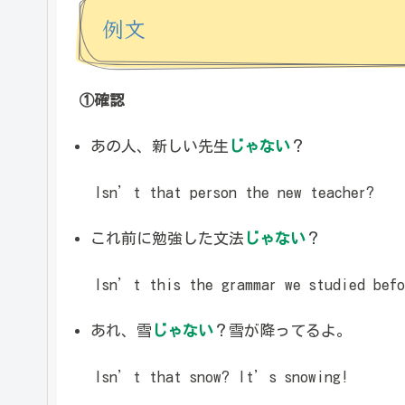
例文
①確認
あの人、新しい先生
じゃない
？
Isn’t that person the new teacher?
これ前に勉強した文法
じゃない
？
Isn’t this the grammar we studied befo
あれ、雪
じゃない
？雪が降ってるよ。
Isn’t that snow? It’s snowing!