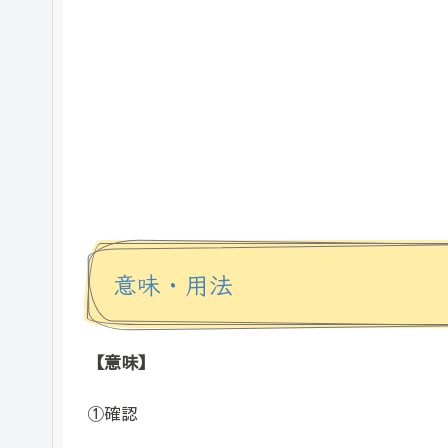
意味・用法
【意味】
①確認