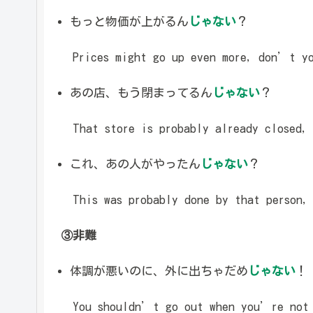
もっと物価が上がるん
じゃない
？
Prices might go up even more, don’t yo
あの店、もう閉まってるん
じゃない
？
That store is probably already closed,
これ、あの人がやったん
じゃない
？
This was probably done by that person,
③非難
体調が悪いのに、外に出ちゃだめ
じゃない
！
You shouldn’t go out when you’re not 