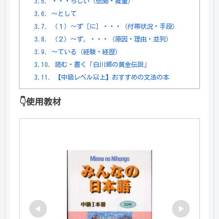
3.5.
・・・らしい（伝聞・推量）
3.6.
～として
3.7.
（１）～ず［に］・・・（付帯状況・手段）
3.8.
（２）～ず、・・・（原因・理由・並列）
3.9.
～ている（経験・経歴）
3.10.
読む・書く「白川郷の黄金伝説」
3.11.
【中級レベル以上】おすすめの文法の本
👇使用教材