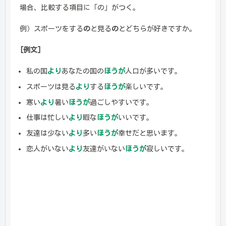
場合、比較する項目に「の」がつく。
例）スポーツをする
の
と見る
の
とどちらが好きですか。
[例文]
私の国
より
あなたの国の
ほうが
人口が多いです。
スポーツは見る
より
する
ほうが
楽しいです。
寒い
より
暑い
ほうが
過ごしやすいです。
仕事は忙しい
より
暇な
ほうが
いいです。
友達は少ない
より
多い
ほうが
幸せだと思います。
恋人がいない
より
友達がいない
ほうが
寂しいです。