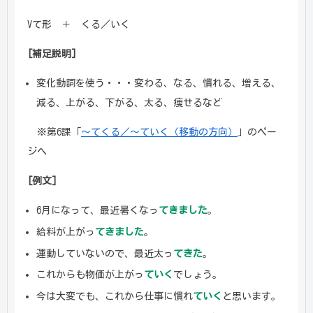
Vて形 ＋ くる／いく
[補足説明]
変化動詞を使う・・・変わる、なる、慣れる、増える、
減る、上がる、下がる、太る、痩せるなど
※第6課「
～てくる／～ていく（移動の方向）
」のペー
ジへ
[例文]
6月になって、最近暑くなっ
てきました
。
給料が上がっ
てきました
。
運動していないので、最近太っ
てきた
。
これからも物価が上がっ
ていく
でしょう。
今は大変でも、これから仕事に慣れ
ていく
と思います。