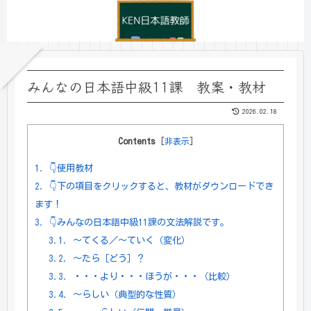
みんなの日本語中級11課 教案・教材
2026.02.18
Contents
[
非表示
]
1.
👇使用教材
2.
👇下の項目をクリックすると、教材がダウンロードでき
ます！
3.
👇みんなの日本語中級11課の文法解説です。
3.1.
～てくる／～ていく（変化）
3.2.
～たら［どう］？
3.3.
・・・より・・・ほうが・・・（比較）
3.4.
～らしい（典型的な性質）