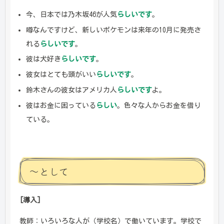
今、日本では乃木坂46が人気
らしいです
。
噂なんですけど、新しいポケモンは来年の10月に発売さ
れる
らしいです
。
彼は犬好き
らしいです
。
彼女はとても頭がいい
らしいです
。
鈴木さんの彼女はアメリカ人
らしいです
よ。
彼はお金に困っている
らしい
。色々な人からお金を借り
ている。
～として
[導入]
教師：いろいろな人が（学校名）で働いています。学校で