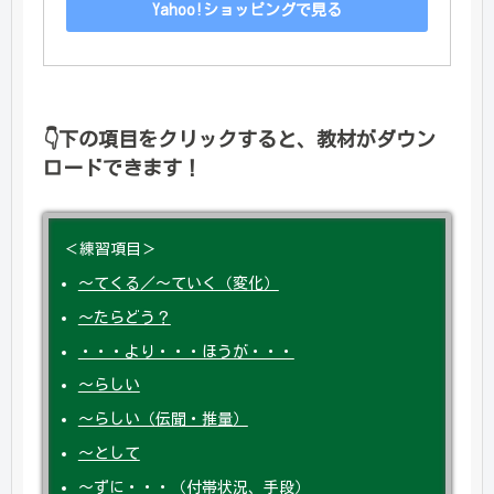
Yahoo!ショッピングで見る
👇
下の項目をクリックすると、教材がダウン
ロードできます！
＜練習項目＞
～てくる／～ていく（変化）
～たらどう？
・・・より・・・ほうが・・・
～らしい
～らしい（伝聞・推量）
～として
～ずに・・・（付帯状況、手段）