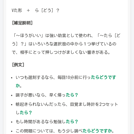
Vた形 ＋ ら［どう］？
[補足説明]
「～ほうがいい」は強い助言として使われ、「～たら［ど
う］？」はいろいろな選択肢の中から１つ挙げているの
で、相手にとって押しつけがましくない響きがある。
[例文]
いつも遅刻するなら、毎回10分前に行っ
たらどうです
か
。
調子が悪いなら、早く帰っ
たら？
朝起きられないんだったら、目覚まし時計を2つセット
し
たら？
もし時間があるなら勉強し
たら？
この問題については、もう少し調べ
たらどうですか
。