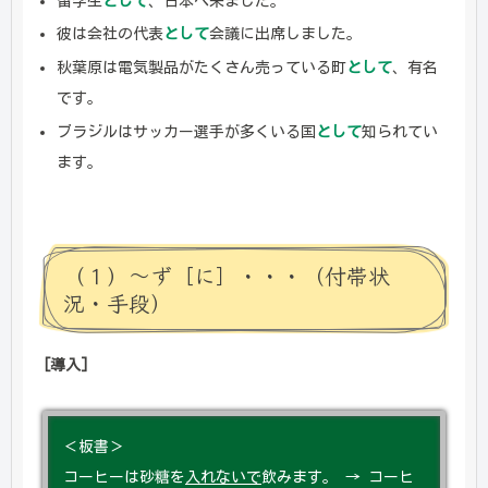
留学生
として
、日本へ来ました。
彼は会社の代表
として
会議に出席しました。
秋葉原は電気製品がたくさん売っている町
として
、有名
です。
ブラジルはサッカー選手が多くいる国
として
知られてい
ます。
（１）～ず［に］・・・（付帯状
況・手段）
[導入]
＜板書＞
コーヒーは砂糖を
入れないで
飲みます。 → コーヒ