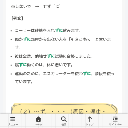
※しないで → せず［に］
[例文]
コーヒーは砂糖を入れ
ずに
飲みます。
働か
ずに
部屋から出ない人を「引きこもり」と言いま
す。
彼は全然、勉強せ
ずに
試験に合格しました。
寝
ずに
働くのは、体に悪いです。
運動のために、エスカレーターを使わ
ずに
、階段を使っ
ています。
（２）～ず、・・・（原因・理由・
並列）
メニュー
ホーム
検索
トップ
サイドバー