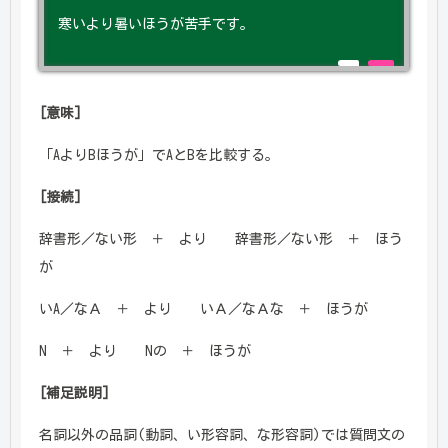
寒いより暑いほうが苦手です。
[意味]
「AよりBほうが」でAとBを比較する。
[接続]
辞書形／ない形 ＋ より 辞書形／ない形 ＋ ほう
が
いA／なＡ ＋ より いＡ／なＡな ＋ ほうが
N ＋ より Nの ＋ ほうが
[補足説明]
名詞以外の品詞(動詞、い形容詞、な形容詞)では質問文の