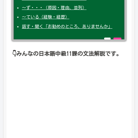
～ず・・・（原因・理由、並列）
～ている（経験・経歴）
話す・聞く「お勧めのところ、ありませんか」
👇
みんなの日本語中級11課の文法解説です。