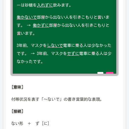
ーは砂糖を
入れずに
飲みます。
働かないで
部屋から出ない人を引きこもりと言いま
す。 →
働かずに
部屋から出ない人を引きこもりと
言います。
3年前、マスクを
しないで
電車に乗る人は少なかった
です。 → 3年前、マスクを
せずに
電車に乗る人は少
なかったです。
[意味]
付帯状況を表す「～ないで」の書き言葉的な表現。
[接続]
ない形 ＋ ず［に］